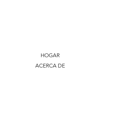
HOGAR
ACERCA DE
PLANIFICACIÓN PREVIA
PAQUETES TRADICIONALES
PAQUETES DE CREMACIÓN
OBITUARIOS
CONTACTO