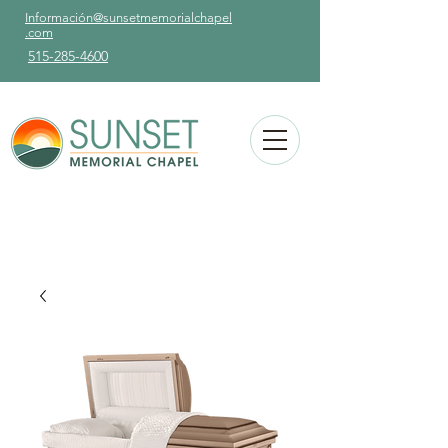
Información@sunsetmemorialchapel
.com
515-285-4600